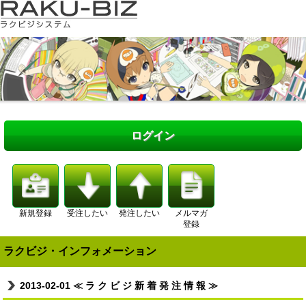
ログイン
新規登録
受注したい
発注したい
メルマガ
登録
ラクビジ・インフォメーション
2013-02-01
≪ ラ ク ビ ジ 新 着 発 注 情 報 ≫