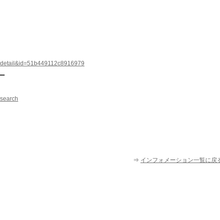
er_detail&id=51b449112c8916979
━━
_search
⇒
インフォメーション一覧に戻