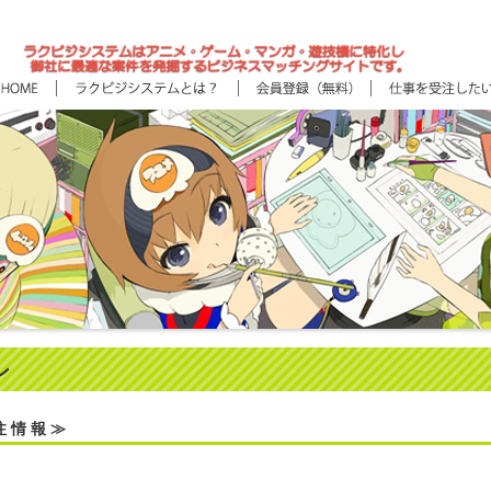
ン
注 情 報 ≫
）