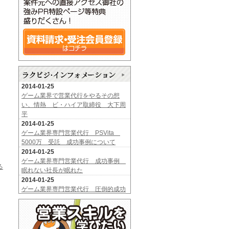
2014-01-25
ゲーム業界で営業代行をやるその想
い、情熱 ビ・ハイア取締役 大下周
平
2014-01-25
ゲーム業界専門営業代行 PSVita
5000万 受託 成功事例について
2014-01-25
ゲーム業界専門営業代行 成功事例
る
眠れない社長が眠れた
2014-01-25
ゲーム業界専門営業代行 圧倒的成功
事例
2013-10-09
≪ ラ ク ビ ジ 新 着 発 注 情 報 ≫
2013-08-21