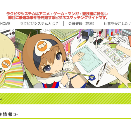
ン
注 情 報 ≫