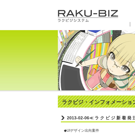
ラクビジ・インフォメーショ
2013-02-06
≪ ラ ク ビ ジ 新 着 発 
◆UIデザイン出向案件