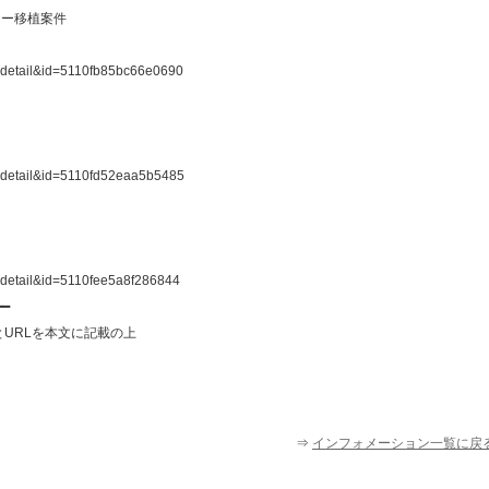
ター移植案件
r_detail&id=5110fb85bc66e0690
r_detail&id=5110fd52eaa5b5485
r_detail&id=5110fee5a8f286844
━━
URLを本文に記載の上
⇒
インフォメーション一覧に戻