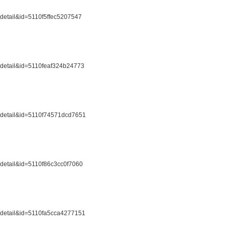
_detail&id=5110f5ffec5207547
r_detail&id=5110feaf324b24773
r_detail&id=5110f74571dcd7651
r_detail&id=5110f86c3cc0f7060
r_detail&id=5110fa5cca4277151