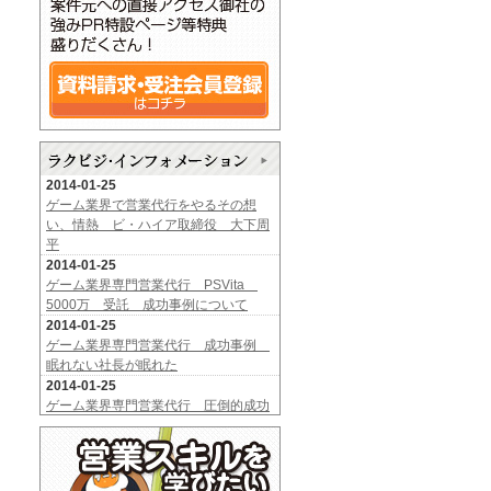
2014-01-25
ゲーム業界で営業代行をやるその想
い、情熱 ビ・ハイア取締役 大下周
平
2014-01-25
ゲーム業界専門営業代行 PSVita
5000万 受託 成功事例について
2014-01-25
ゲーム業界専門営業代行 成功事例
眠れない社長が眠れた
2014-01-25
ゲーム業界専門営業代行 圧倒的成功
事例
2013-10-09
≪ ラ ク ビ ジ 新 着 発 注 情 報 ≫
2013-08-21