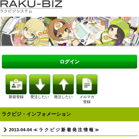
ログイン
新規登録
受注したい
発注したい
メルマガ
登録
ラクビジ・インフォメーション
2013-04-04
≪ ラ ク ビ ジ 新 着 発 注 情 報 ≫