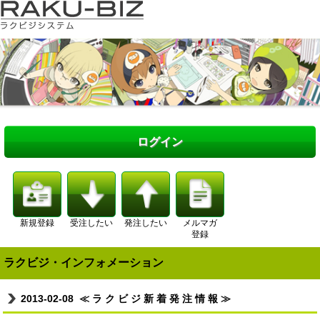
ログイン
新規登録
受注したい
発注したい
メルマガ
登録
ラクビジ・インフォメーション
2013-02-08
≪ ラ ク ビ ジ 新 着 発 注 情 報 ≫