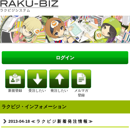
ログイン
新規登録
受注したい
発注したい
メルマガ
登録
ラクビジ・インフォメーション
2013-04-18
≪ ラ ク ビ ジ 新 着 発 注 情 報 ≫